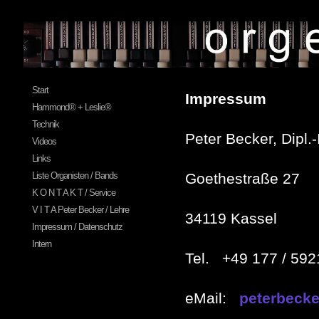
Start
Impressum
Hammond® + Leslie®
Technik
Peter Becker, Dipl.-
Videos
Links
Liste Organisten / Bands
Goethestraße 27
K O N T A K T / Service
V I T A Peter Becker / Lehre
34119 Kassel
Impressum / Datenschutz
Intern
Tel. +49 177 / 59
eMail:
peterbeck