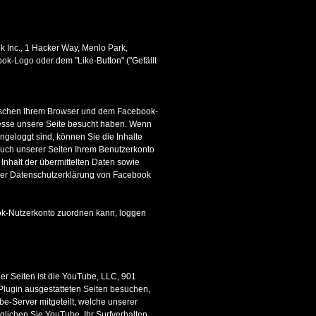
 Inc., 1 Hacker Way, Menlo Park,
ok-Logo oder dem "Like-Button" ("Gefällt
wischen Ihrem Browser und dem Facebook-
dresse unsere Seite besucht haben. Wenn
geloggt sind, können Sie die Inhalte
such unserer Seiten Ihrem Benutzerkonto
 Inhalt der übermittelten Daten sowie
 der Datenschutzerklärung von Facebook
k-Nutzerkonto zuordnen kann, loggen
er Seiten ist die YouTube, LLC, 901
lugin ausgestatteten Seiten besuchen,
e-Server mitgeteilt, welche unserer
lichen Sie YouTube, Ihr Surfverhalten