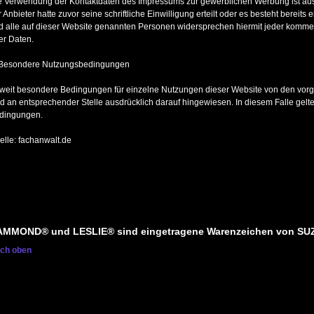
e Verwendung der Kontaktdaten des Impressums zur gewerblichen Werbung ist ausd
 Anbieter hatte zuvor seine schriftliche Einwilligung erteilt oder es besteht bereit
d alle auf dieser Website genannten Personen widersprechen hiermit jeder komm
er Daten.
 Besondere Nutzungsbedingungen
weit besondere Bedingungen für einzelne Nutzungen dieser Website von den vor
rd an entsprechender Stelle ausdrücklich darauf hingewiesen. In diesem Falle gelte
dingungen.
elle: fachanwalt.de
MMOND® und LESLIE® sind eingetragene Warenzeichen von SU
ch oben