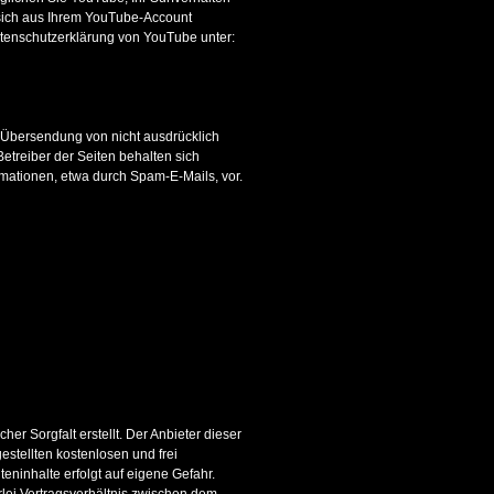
 sich aus Ihrem YouTube-Account
tenschutzerklärung von YouTube unter:
 Übersendung von nicht ausdrücklich
etreiber der Seiten behalten sich
rmationen, etwa durch Spam-E-Mails, vor.
er Sorgfalt erstellt. Der Anbieter dieser
estellten kostenlosen und frei
ninhalte erfolgt auf eigene Gefahr.
rlei Vertragsverhältnis zwischen dem