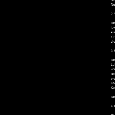
Nu
2.
Di
je
kü
fü
di
3.
Di
Le
vo
Be
el
Ko
Ko
Di
4.