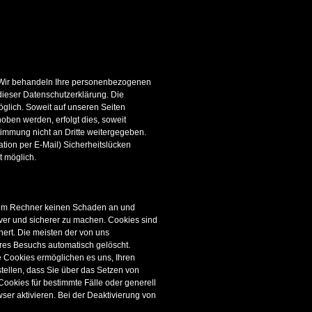
. Wir behandeln Ihre personenbezogenen
dieser Datenschutzerklärung. Die
glich. Soweit auf unseren Seiten
ben werden, erfolgt dies, soweit
stimmung nicht an Dritte weitergegeben.
ation per E-Mail) Sicherheitslücken
t möglich.
hrem Rechner keinen Schaden an und
iver und sicherer zu machen. Cookies sind
hert. Die meisten der von uns
res Besuchs automatisch gelöscht.
e Cookies ermöglichen es uns, Ihren
ellen, dass Sie über das Setzen von
Cookies für bestimmte Fälle oder generell
er aktivieren. Bei der Deaktivierung von