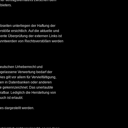
bieters.
bseiten unterliegen der Haftung der
töße ersichtlich. Auf die aktuelle und
nente Überprüfung der externen Links ist
ekanntwerden von Rechtsverstößen werden
 deutschen Urheberrecht und
zugelassene Verwertung bedarf der
 gilt vor allem für Vervielfältigung,
lten in Datenbanken oder anderen
he gekennzeichnet. Das unerlaubte
rafbar. Lediglich die Herstellung von
ch ist erlaubt.
mes dargestellt werden.