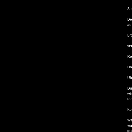
Se
De
au
Br
ve
Re
Ho
Uh
Di
wi
re
Ko
We
vo
ge