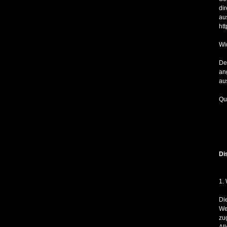
di
au
htt
Wi
De
an
au
Qu
Di
1.
Di
We
zu
Al