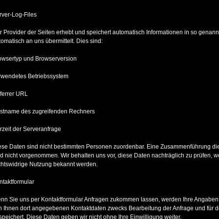
rver-Log-Files
r Provider der Seiten erhebt und speichert automatisch Informationen in so genannt
tomatisch an uns übermittelt. Dies sind:
owsertyp und Browserversion
rwendetes Betriebssystem
ferrer URL
stname des zugreifenden Rechners
rzeit der Serveranfrage
ese Daten sind nicht bestimmten Personen zuordenbar. Eine Zusammenführung di
rd nicht vorgenommen. Wir behalten uns vor, diese Daten nachträglich zu prüfen, w
chtswidrige Nutzung bekannt werden.
ntaktformular
nn Sie uns per Kontaktformular Anfragen zukommen lassen, werden Ihre Angaben 
n Ihnen dort angegebenen Kontaktdaten zwecks Bearbeitung der Anfrage und für d
speichert. Diese Daten geben wir nicht ohne Ihre Einwilligung weiter.