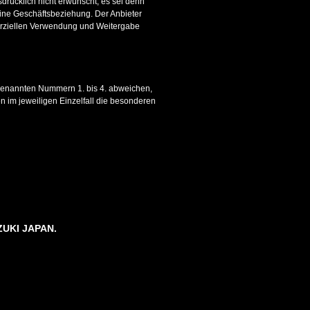
rücklich nicht erwünscht, es sei denn
s eine Geschäftsbeziehung. Der Anbieter
erziellen Verwendung und Weitergabe
genannten Nummern 1. bis 4. abweichen,
n im jeweiligen Einzelfall die besonderen
ZUKI JAPAN.