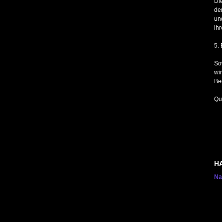
Di
der
un
ihr
5.
So
wi
Be
Qu
HA
Na