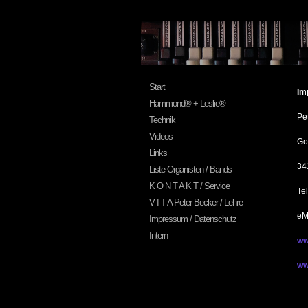
Start
Im
Hammond® + Leslie®
Pet
Technik
Videos
Go
Links
34
Liste Organisten / Bands
K O N T A K T / Service
Te
V I T A Peter Becker / Lehre
eM
Impressum / Datenschutz
Intern
ww
ww