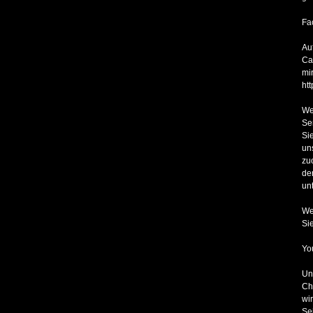
Fa
Au
Ca
mi
ht
We
Se
Si
un
zu
de
un
We
Si
Yo
Un
Ch
wi
Se