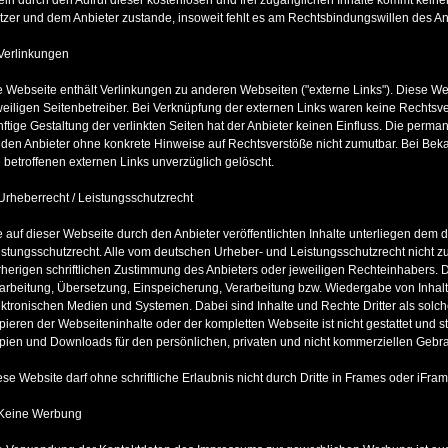
tzer und dem Anbieter zustande, insoweit fehlt es am Rechtsbindungswillen des An
 Verlinkungen
e Webseite enthält Verlinkungen zu anderen Webseiten ("externe Links"). Diese We
weiligen Seitenbetreiber. Bei Verknüpfung der externen Links waren keine Rechtsvers
nftige Gestaltung der verlinkten Seiten hat der Anbieter keinen Einfluss. Die perma
r den Anbieter ohne konkrete Hinweise auf Rechtsverstöße nicht zumutbar. Bei B
e betroffenen externen Links unverzüglich gelöscht.
 Urheberrecht / Leistungsschutzrecht
e auf dieser Webseite durch den Anbieter veröffentlichten Inhalte unterliegen dem
istungsschutzrecht. Alle vom deutschen Urheber- und Leistungsschutzrecht nicht 
rherigen schriftlichen Zustimmung des Anbieters oder jeweiligen Rechteinhabers. Dies
arbeitung, Übersetzung, Einspeicherung, Verarbeitung bzw. Wiedergabe von Inha
ektronischen Medien und Systemen. Dabei sind Inhalte und Rechte Dritter als solc
pieren der Webseiteninhalte oder der kompletten Webseite ist nicht gestattet und st
pien und Downloads für den persönlichen, privaten und nicht kommerziellen Gebrau
ese Website darf ohne schriftliche Erlaubnis nicht durch Dritte in Frames oder iFra
 Keine Werbung