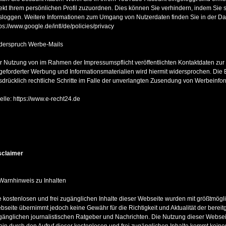
rekt Ihrem persönlichen Profil zuzuordnen. Dies können Sie verhindern, indem Sie
sloggen. Weitere Informationen zum Umgang von Nutzerdaten finden Sie in der Da
ps://www.google.de/intl/de/policies/privacy
derspruch Werbe-Mails
r Nutzung von im Rahmen der Impressumspflicht veröffentlichten Kontaktdaten zur
geforderter Werbung und Informationsmaterialien wird hiermit widersprochen. Die B
sdrücklich rechtliche Schritte im Falle der unverlangten Zusendung von Werbeinfo
elle: https://www.e-recht24.de
sclaimer
 Warnhinweis zu Inhalten
e kostenlosen und frei zugänglichen Inhalte dieser Webseite wurden mit größtmöglich
bseite übernimmt jedoch keine Gewähr für die Richtigkeit und Aktualität der bereitg
gänglichen journalistischen Ratgeber und Nachrichten. Die Nutzung dieser Webseite
lein durch den Aufruf dieser kostenlosen und frei zugänglichen Inhalte kommt keine