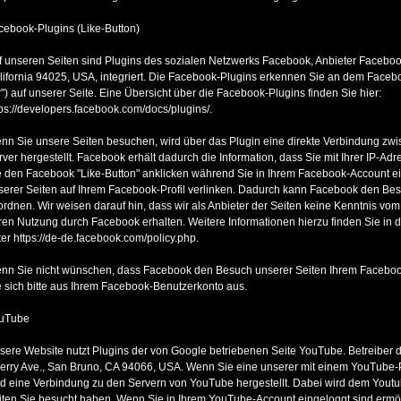
cebook-Plugins (Like-Button)
f unseren Seiten sind Plugins des sozialen Netzwerks Facebook, Anbieter Facebook
lifornia 94025, USA, integriert. Die Facebook-Plugins erkennen Sie an dem Facebo
r") auf unserer Seite. Eine Übersicht über die Facebook-Plugins finden Sie hier:
tps://developers.facebook.com/docs/plugins/.
nn Sie unsere Seiten besuchen, wird über das Plugin eine direkte Verbindung z
rver hergestellt. Facebook erhält dadurch die Information, dass Sie mit Ihrer IP-A
e den Facebook "Like-Button" anklicken während Sie in Ihrem Facebook-Account ein
serer Seiten auf Ihrem Facebook-Profil verlinken. Dadurch kann Facebook den Be
ordnen. Wir weisen darauf hin, dass wir als Anbieter der Seiten keine Kenntnis vom
ren Nutzung durch Facebook erhalten. Weitere Informationen hierzu finden Sie in
ter https://de-de.facebook.com/policy.php.
nn Sie nicht wünschen, dass Facebook den Besuch unserer Seiten Ihrem Faceboo
e sich bitte aus Ihrem Facebook-Benutzerkonto aus.
uTube
sere Website nutzt Plugins der von Google betriebenen Seite YouTube. Betreiber d
erry Ave., San Bruno, CA 94066, USA. Wenn Sie eine unserer mit einem YouTube-P
rd eine Verbindung zu den Servern von YouTube hergestellt. Dabei wird dem Youtub
iten Sie besucht haben. Wenn Sie in Ihrem YouTube-Account eingeloggt sind ermög