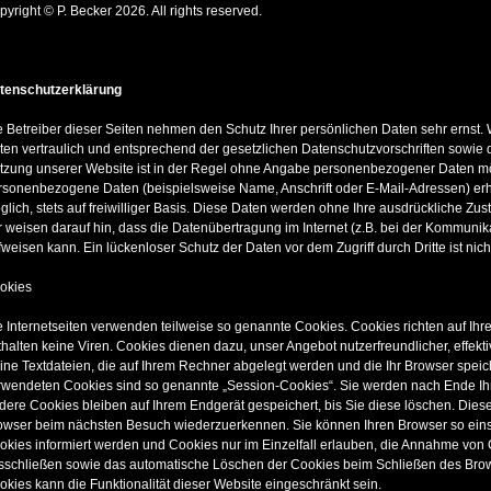
yright © P. Becker 2026. All rights reserved.
tenschutzerklärung
e Betreiber dieser Seiten nehmen den Schutz Ihrer persönlichen Daten sehr ernst
ten vertraulich und entsprechend der gesetzlichen Datenschutzvorschriften sowie 
tzung unserer Website ist in der Regel ohne Angabe personenbezogener Daten mö
rsonenbezogene Daten (beispielsweise Name, Anschrift oder E-Mail-Adressen) erho
glich, stets auf freiwilliger Basis. Diese Daten werden ohne Ihre ausdrückliche Zu
r weisen darauf hin, dass die Datenübertragung im Internet (z.B. bei der Kommunik
fweisen kann. Ein lückenloser Schutz der Daten vor dem Zugriff durch Dritte ist nich
okies
e Internetseiten verwenden teilweise so genannte Cookies. Cookies richten auf I
thalten keine Viren. Cookies dienen dazu, unser Angebot nutzerfreundlicher, effekt
eine Textdateien, die auf Ihrem Rechner abgelegt werden und die Ihr Browser speic
rwendeten Cookies sind so genannte „Session-Cookies“. Sie werden nach Ende Ih
dere Cookies bleiben auf Ihrem Endgerät gespeichert, bis Sie diese löschen. Dies
owser beim nächsten Besuch wiederzuerkennen. Sie können Ihren Browser so einst
okies informiert werden und Cookies nur im Einzelfall erlauben, die Annahme von 
sschließen sowie das automatische Löschen der Cookies beim Schließen des Brows
okies kann die Funktionalität dieser Website eingeschränkt sein.