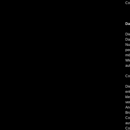
Cop
Da
Di
Da
Nu
pe
mö
Wi
au
Co
Di
en
kl
ve
An
Br
Co
au
Co