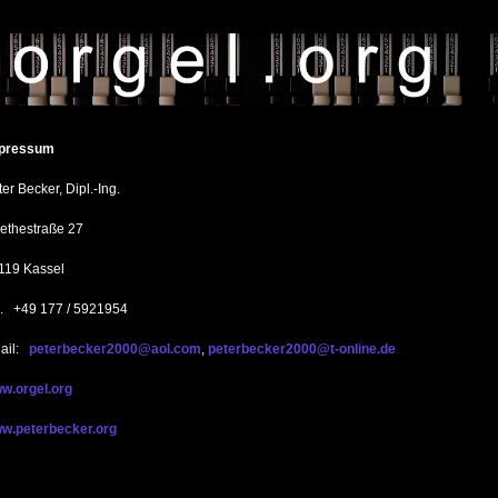
pressum
er Becker, Dipl.-Ing.
ethestraße 27
119 Kassel
l. +49 177 / 5921954
ail:
peterbecker2000@aol.com
,
peterbecker2000@t-online.de
w.orgel.org
w.peterbecker.org