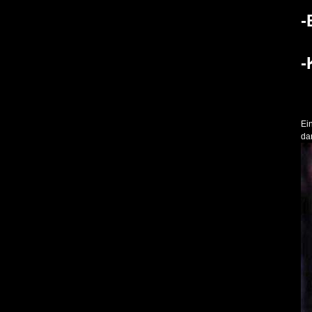
-
-
Ei
da