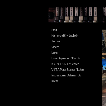
Start
Hammond® + Leslie®
Technik
Videos
Links
Liste Organisten / Bands
K O N T A K T / Service
V I T A Peter Becker / Lehre
Impressum / Datenschutz
Intern