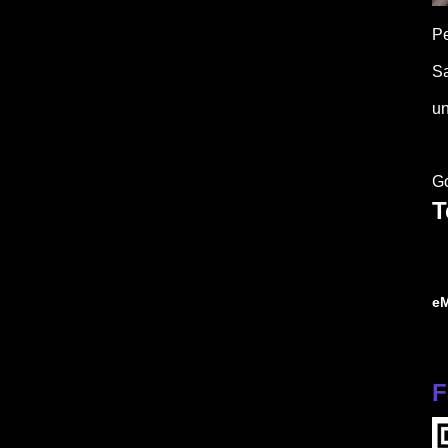
P
Sa
un
G
T
e
F